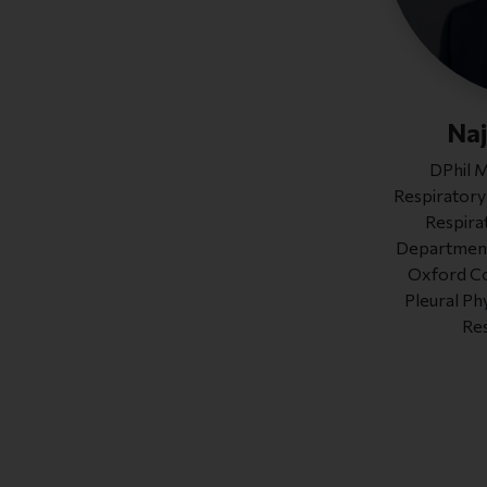
Na
DPhil 
Respiratory
Respirat
Department 
Oxford Co
Pleural Ph
Res