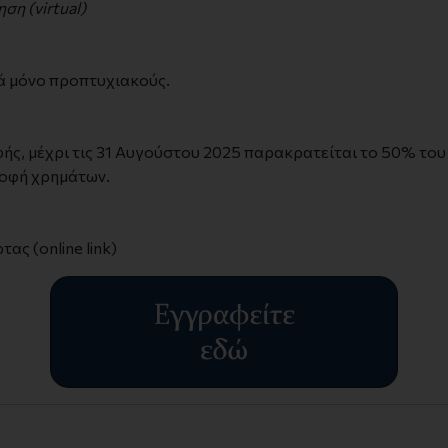
η (virtual)
ά μόνο προπτυχιακούς.
ς, μέχρι τις 31 Αυγούστου 2025 παρακρατείται το 50% του
ροφή χρημάτων.
ας (online link)