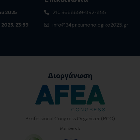
ου 2025
210 3668859-892-855
2025, 23:59
info@34pneumonologiko2025.gr
Διοργάνωση
Professional Congress Organizer (PCO)
Member of: